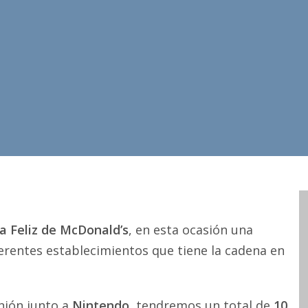
a Feliz de McDonald’s
, en esta ocasión una
ferentes establecimientos que tiene la cadena en
unión junto a
Nintendo
, tendremos un total de
10