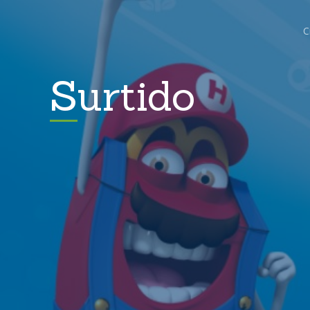
C
Surtido