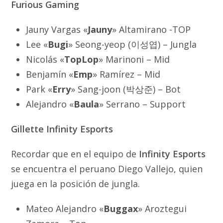
Furious Gaming
Jauny Vargas «
Jauny
» Altamirano -TOP
Lee «
Bugi
» Seong-yeop (이성엽) – Jungla
Nicolás «
TopLop
» Marinoni – Mid
Benjamín «
Emp
» Ramírez – Mid
Park «
Erry
» Sang-joon (박상준) – Bot
Alejandro «
Baula
» Serrano – Support
Gillette Infinity Esports
Recordar que en el equipo de
Infinity Esports
se encuentra el peruano Diego Vallejo, quien
juega en la posición de jungla.
Mateo Alejandro «
Buggax
» Aroztegui