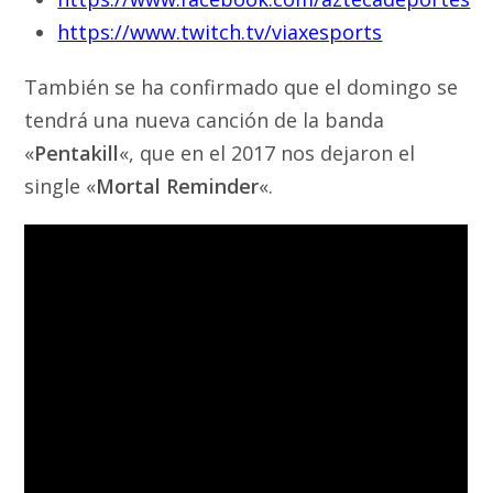
https://www.twitch.tv/viaxesports
También se ha confirmado que el domingo se
tendrá una nueva canción de la banda
«
Pentakill
«, que en el 2017 nos dejaron el
single «
Mortal Reminder
«.