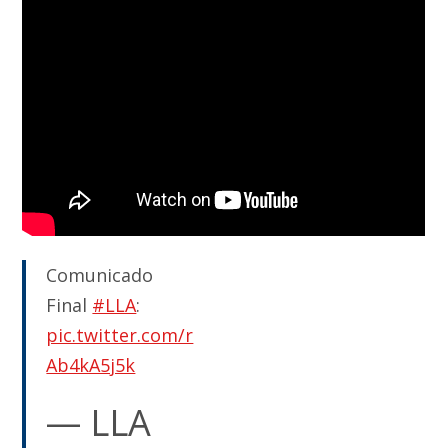
Comunicado
Final
#LLA
:
pic.twitter.com/r
Ab4kA5j5k
— LLA