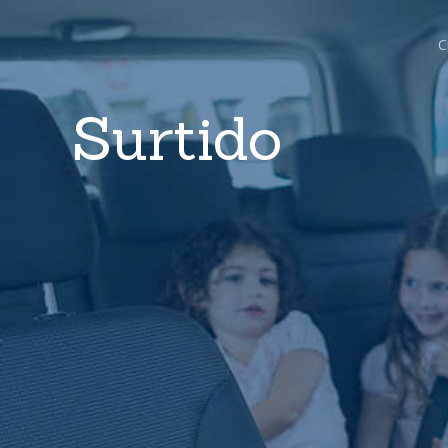
C
Surtido