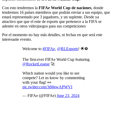
Con esto tendremos la
FIFAe World Cup de naciones
, donde
tendremos 16 países miembros que podrán enviar a sus equipo, que
estará representado por 3 jugadores, y un suplente. Desde ya
atractivo que que el ente de esports que pertenece a la FIFA se
adentre en otros videojuegos para sus competiciones
Por el momento no hay más detalles, ni fechas en que será este
interesante evento.
Welcome to
#FIFAe
,
@RLEsports
! 🌟⚽
The first-ever FIFAe World Cup featuring
@RocketLeague
🚀
Which nation would you like to see
compete? Let us know by commenting
with your flag! 👀
pic.twitter.com/3tMgwAPWVI
— FIFAe (@FIFAe)
June 23, 2024