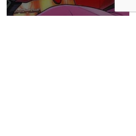
Se habrían revelado más personajes DLC
para Marvel Tokon: Fighting Souls