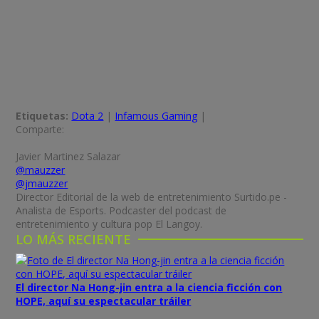
Etiquetas:
Dota 2
|
Infamous Gaming
|
Comparte:
Javier Martinez Salazar
@mauzzer
@jmauzzer
Director Editorial de la web de entretenimiento Surtido.pe -
Analista de Esports. Podcaster del podcast de
entretenimiento y cultura pop El Langoy.
LO MÁS RECIENTE
El director Na Hong-jin entra a la ciencia ficción con
HOPE, aquí su espectacular tráiler