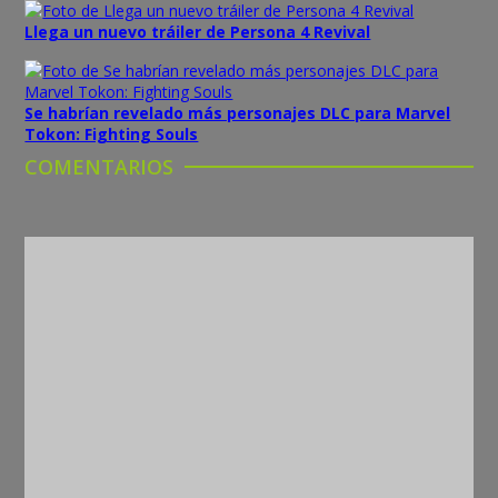
Llega un nuevo tráiler de Persona 4 Revival
Se habrían revelado más personajes DLC para Marvel
Tokon: Fighting Souls
COMENTARIOS