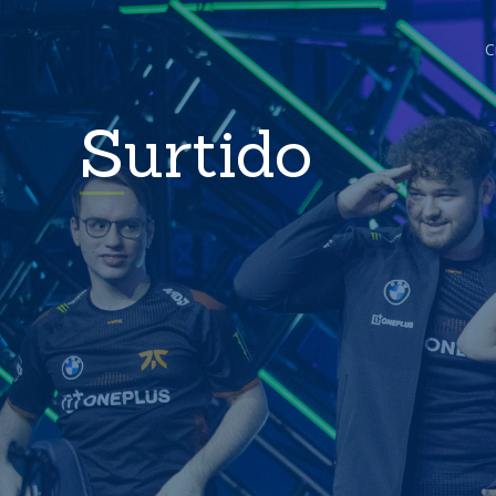
C
Surtido