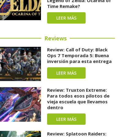
Legend of Zelda: Ocarina of
Time Remake?
LEER MÁS
Reviews
Review: Call of Duty: Black
Ops 7 Temporada 5: Buena
inversión para esta entrega
LEER MÁS
Review: Truxton Extreme:
Para todos esos pilotos de
vieja escuela que llevamos
dentro
LEER MÁS
Review: Splatoon Raiders: