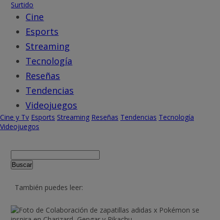
Surtido
Cine
Esports
Streaming
Tecnología
Reseñas
Tendencias
Videojuegos
Cine y Tv
Esports
Streaming
Reseñas
Tendencias
Tecnología
Videojuegos
Buscar
También puedes leer: