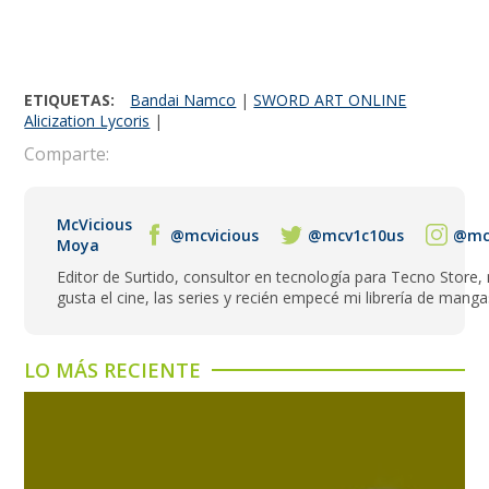
ETIQUETAS:
Bandai Namco
|
SWORD ART ONLINE
Alicization Lycoris
|
Comparte:
McVicious
@mcvicious
@mcv1c10us
@mcv
Moya
Editor de Surtido, consultor en tecnología para Tecno Store,
gusta el cine, las series y recién empecé mi librería de manga
LO MÁS RECIENTE