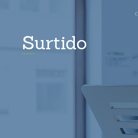
C
Surtido