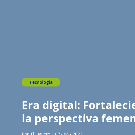
Tecnología
Era digital: Fortale
la perspectiva feme
Por: El Juguero | 07 - 06 - 2022