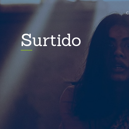
C
Surtido