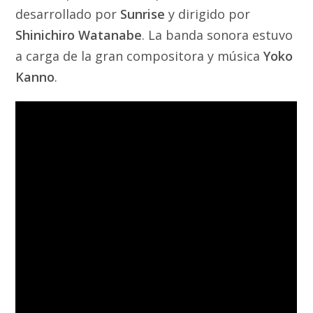
desarrollado por
Sunrise
y dirigido por
Shinichiro Watanabe
. La banda sonora estuvo
a carga de la gran compositora y música
Yoko
Kanno
.