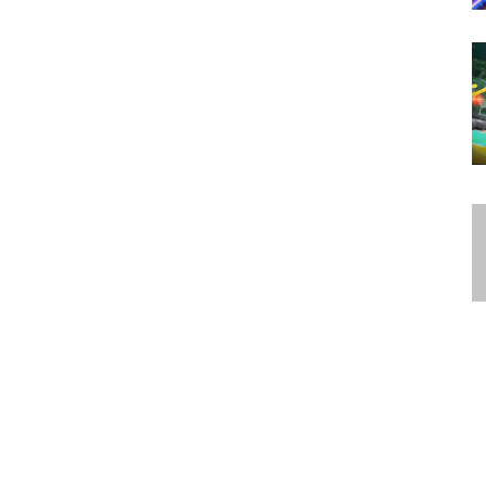
 International 10
|
Thunder Predator
|
@mauzzer
@jmauzzer
ento Surtido.pe - Analista de Esports. Podcaster del podcast