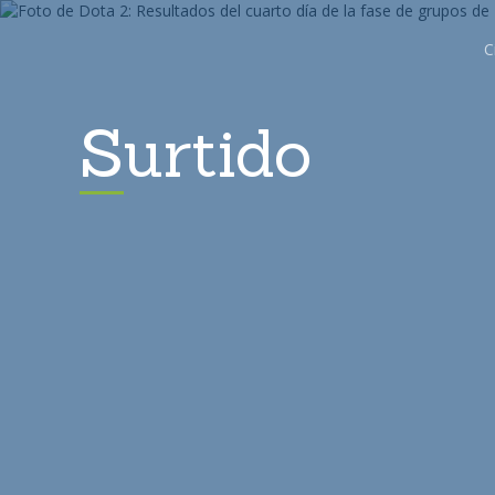
C
Surtido