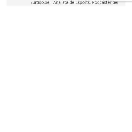
Surtido.pe - Analista de Esports. Podcaster del
podcast de entretenimiento y cultura pop El
Langoy.
LO MÁS RECIENTE