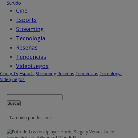
Surtido
Cine
Esports
Streaming
Tecnología
Reseñas
Tendencias
Videojuegos
Cine y Tv
Esports
Streaming
Reseñas
Tendencias
Tecnología
Videojuegos
Buscar
También puedes leer: