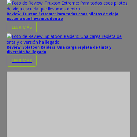
Review: Truxton Extreme: Para todos esos pilotos de vieja
escuela que llevamos dentro
LEER MÁS
Review: Splatoon Raiders: Una carga repleta de tinta y
diversión ha llegado
LEER MÁS