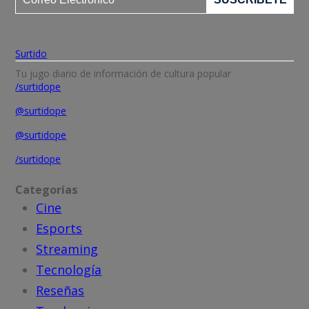
Surtido
Tu jugo diario de información de cultura popular
/surtidope
@surtidope
@surtidope
/surtidope
Categorías
Cine
Esports
Streaming
Tecnología
Reseñas