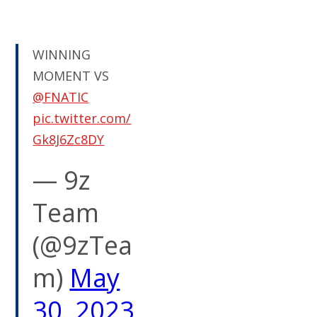
WINNING
MOMENT VS
@FNATIC
pic.twitter.com/
Gk8J6Zc8DY
— 9z
Team
(@9zTea
m)
May
30, 2023