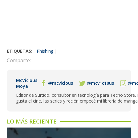
ETIQUETAS:
Phishing
|
Comparte:
McVicious
@mcvicious
@mcv1c10us
@mcv
Moya
Editor de Surtido, consultor en tecnología para Tecno Store,
gusta el cine, las series y recién empecé mi librería de manga
LO MÁS RECIENTE