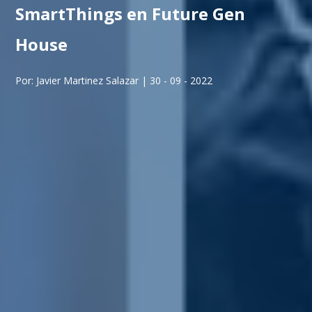
SmartThings en Future Gen
House
Por: Javier Martinez Salazar | 30 - 09 - 2022