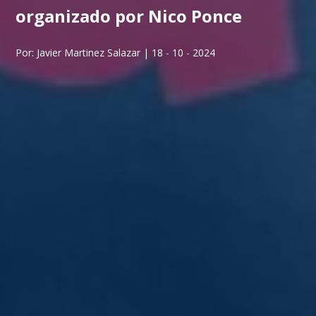
organizado por Nico Ponce
Por: Javier Martinez Salazar | 18 - 10 - 2024