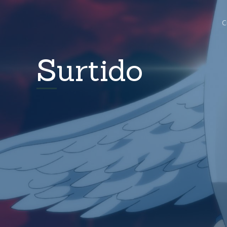
C
Surtido