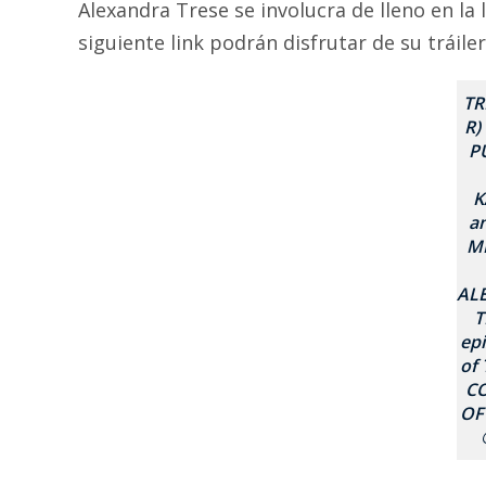
Alexandra Trese se involucra de lleno en la
siguiente link podrán disfrutar de su tráiler
TR
R)
P
K
a
M
AL
T
ep
of 
C
OF