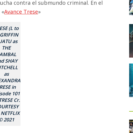
 lucha contra el submundo criminal. En el
 «
Avance Trese
»
ESE (L to
 GRIFFIN
UATU as
THE
AMBAL
nd SHAY
ITCHELL
as
EXANDRA
RESE in
isode 101
TRESE Cr.
OURTESY
 NETFLIX
© 2021