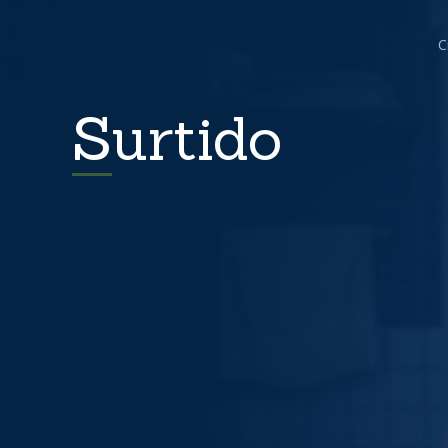
C
Surtido