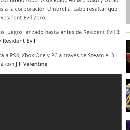
rá contando todo lo sucedido en la ciudad y como
as a la corporación Umbrella, cabe resaltar que
Resident Evil Zero.
os juegos lanzado hasta antes de Resident Evil 3:
y
Resident Evil
.
rá a PS4, Xbox One y PC a través de Steam el 3
irá con
Jill Valentine
.