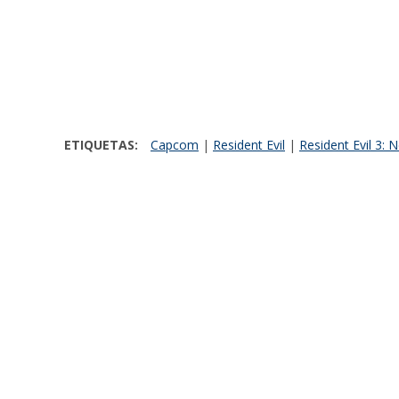
ETIQUETAS:
Capcom
|
Resident Evil
|
Resident Evil 3: 
Comparte:
Javier Martinez Salazar
Director Editorial de la web de entretenimi
de entretenimiento y cultura pop El Langoy
LO MÁS RECIENTE