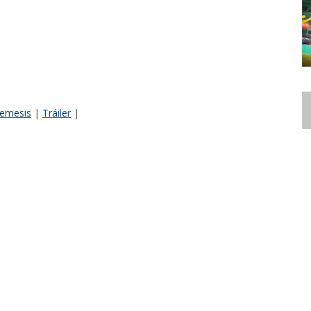
Nemesis
|
Tráiler
|
@mauzzer
@jmauzzer
ento Surtido.pe - Analista de Esports. Podcaster del podcast
.