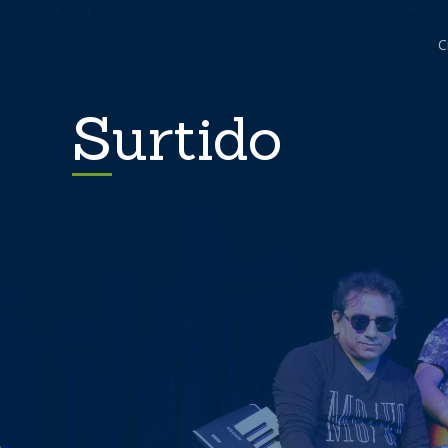
C
Surtido