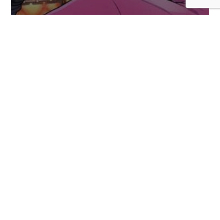
Se habrían revelado más personajes DLC
para Marvel Tokon: Fighting Souls
COMENTARIOS