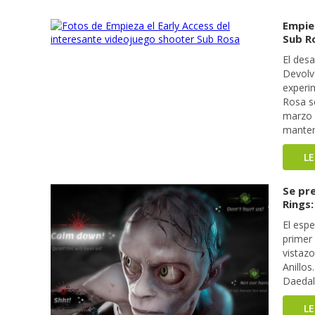
Empie
Sub R
El desa
Devolve
experi
Rosa s
marzo 
manten
L
Se pr
Rings
El espe
primer
vistazo
Anillos
Daedali
L