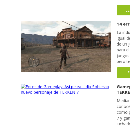
L
14 er
La indu
igual d
de un 
para e
juegos
pero te
L
Gamep
TEKKE
Median
conoce
como p
7 y ga
luchado