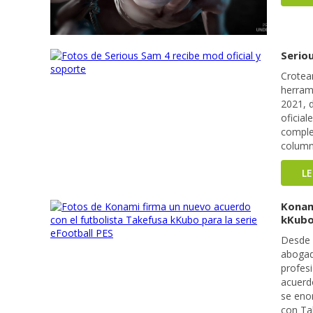
Seriou
Crotea
herram
2021, 
oficial
comple
column
L
Konam
kKubo 
Desde 
abogad
profesi
acuerd
se eno
con Ta