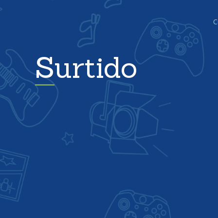
C
Surtido