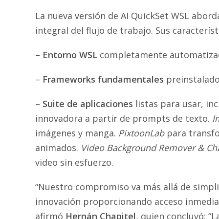
La nueva versión de AI QuickSet WSL abord
integral del flujo de trabajo. Sus caracterís
–
Entorno WSL
completamente automatizad
–
Frameworks fundamentales
preinstalad
–
Suite de aplicaciones
listas para usar, in
innovadora a partir de prompts de texto.
I
imágenes y manga.
PixtoonLab
para transfo
animados.
Video Background Remover & Ch
video sin esfuerzo.
“Nuestro compromiso va más allá de simplifi
innovación proporcionando acceso inmediato
afirmó
Hernán Chapitel
, quien concluyó: “