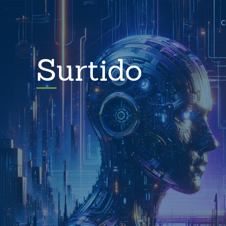
C
Surtido