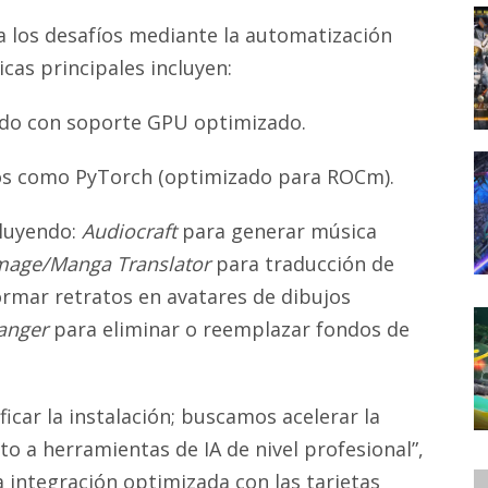
a los desafíos mediante la automatización
ticas principales incluyen:
o con soporte GPU optimizado.
os como PyTorch (optimizado para ROCm).
cluyendo:
Audiocraft
para generar música
mage/Manga Translator
para traducción de
rmar retratos en avatares de dibujos
anger
para eliminar o reemplazar fondos de
car la instalación; buscamos acelerar la
 a herramientas de IA de nivel profesional”,
La integración optimizada con las tarjetas