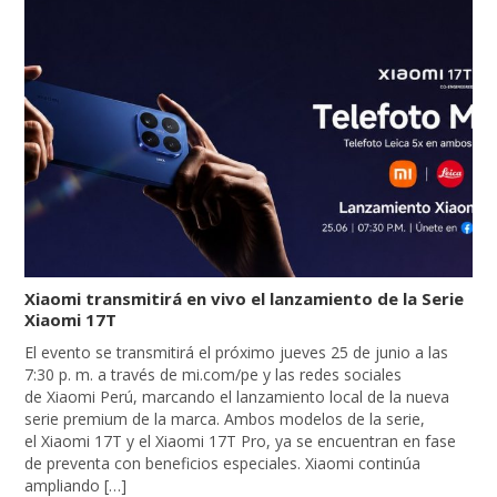
Xiaomi transmitirá en vivo el lanzamiento de la Serie
Xiaomi 17T
El evento se transmitirá el próximo jueves 25 de junio a las
7:30 p. m. a través de mi.com/pe y las redes sociales
de Xiaomi Perú, marcando el lanzamiento local de la nueva
serie premium de la marca. Ambos modelos de la serie,
el Xiaomi 17T y el Xiaomi 17T Pro, ya se encuentran en fase
de preventa con beneficios especiales. Xiaomi continúa
ampliando […]