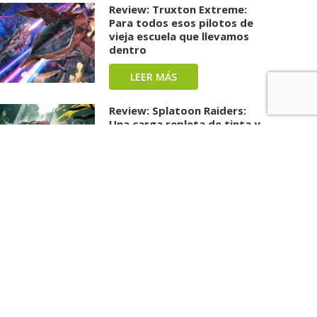
Review: Truxton Extreme:
Para todos esos pilotos de
vieja escuela que llevamos
dentro
LEER MÁS
Review: Splatoon Raiders:
Una carga repleta de tinta y
diversión ha llegado
LEER MÁS