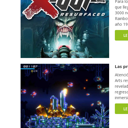
Para lo
que ll
3000 n
Rainbow
año 19
L
Las p
Atenci
Arts re
revelad
regres
inmers
L