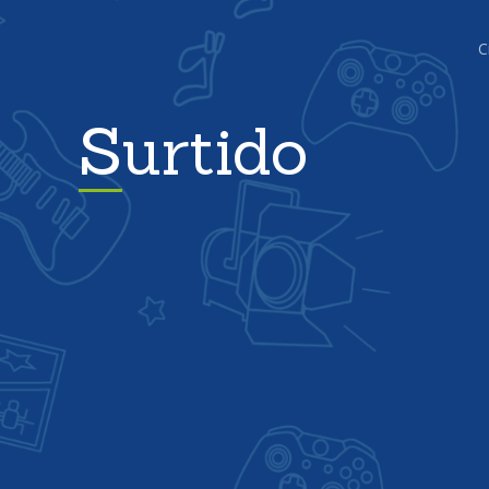
C
Surtido