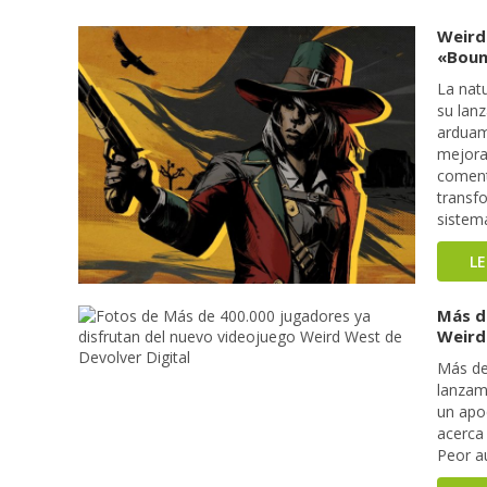
Weird 
«Boun
La nat
su lan
arduam
mejora
coment
transf
sistem
L
Más d
Weird
Más de
lanzam
un apo
acerca
Peor a