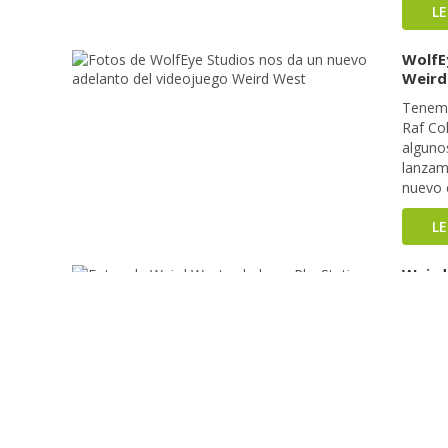
L
WolfE
Weird
Tenemo
Raf Col
alguno
lanzami
nuevo 
L
Weird
El she
han an
acción 
desarro
coincid
lanzar
L