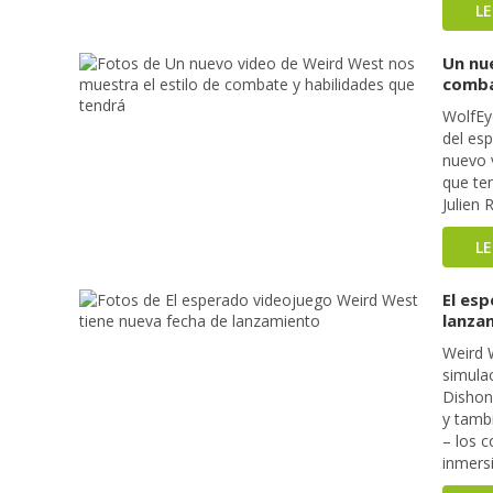
L
Un nu
comba
WolfEy
del es
nuevo 
que te
Julien 
L
El es
lanza
Weird 
simula
Dishon
y tamb
– los 
inmers