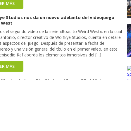
EER MÁS
ye Studios nos da un nuevo adelanto del videojuego
 West
s el segundo video de la serie «Road to Weird West«, en la cual
antonio, director creativo de WolfEye Studios, cuenta en detalle
s aspectos del juego. Después de presentar la fecha de
ento y una visión general del título en el primer video, en este
episodio Raf aborda los elementos inmersivos del […]
EER MÁS
 West cabalga a PlayStation, Xbox y PC el 11 de enero
riff WolfEye Studios y su asombrosa ayudante Devolver Digital
unciado que Weird West, su próxima experiencia de RPG de
ambientada en una visión surrealista de una frontera en
llo, llegará a PC, PlayStation y Xbox el 11 de enero. Para
ir con la noticia, los broncos abrieron la pre-venta en Steam y
on […]
EER MÁS