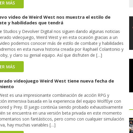
EER MÁS
evo video de Weird West nos muestra el estilo de
te y habilidades que tendrá
e Studios y Devolver Digital nos siguen dando algunas noticias
perado videojuego, Weird West y en esta ocasión gracias a un
video podemos conocer más de estilo de combate y habilidades
ndremos en esta nueva historia creada por Raphaël Colantonio y
Roby, y claro su genial equipo. Así que disfruten de […]
EER MÁS
perado videojuego Weird West tiene nueva fecha de
miento
West es una impresionante combinación de acción RPG y
ción inmersiva basada en la experiencia del equipo WolfEye con
ored y Prey. El juego continúa siendo probado exhaustivamente
ién se encuentra en una versión beta privada en este momento
comentarios son fantásticos, pero como con cualquier simulación
iva, hay muchas variables […]