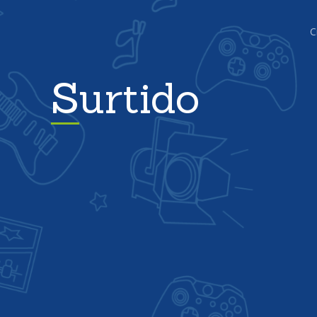
C
Surtido