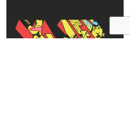
Conoce a los posibles actores de la nueva película de
los X-MEN de Marvel Studios
LEER MÁS