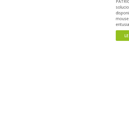
PATRIO
soluci
disponi
mouse 
entusi
L