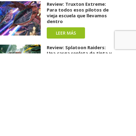
Review: Truxton Extreme:
Para todos esos pilotos de
vieja escuela que llevamos
dentro
LEER MÁS
Review: Splatoon Raiders:
Una carga repleta de tinta y
diversión ha llegado
LEER MÁS