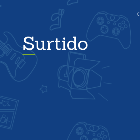
C
Surtido