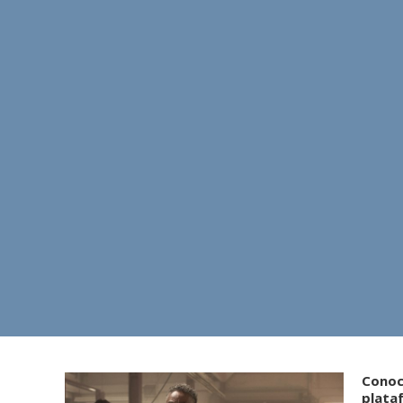
Conoce
plata