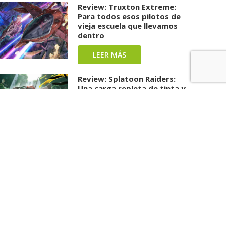
Review: Truxton Extreme:
Para todos esos pilotos de
vieja escuela que llevamos
dentro
LEER MÁS
Review: Splatoon Raiders:
Una carga repleta de tinta y
diversión ha llegado
LEER MÁS