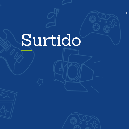
C
Surtido