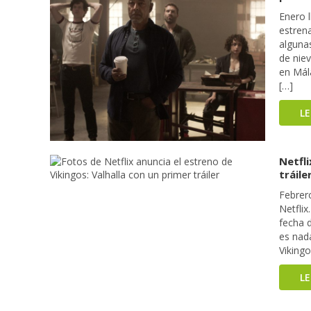
Enero l
estrena
alguna
de nie
en Mál
[…]
L
Netfli
tráile
Febrer
Netflix
fecha d
es nad
Viking
L