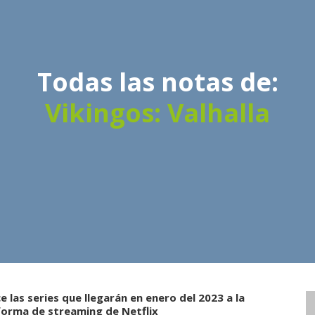
Todas las notas de:
Vikingos: Valhalla
 las series que llegarán en enero del 2023 a la
forma de streaming de Netflix