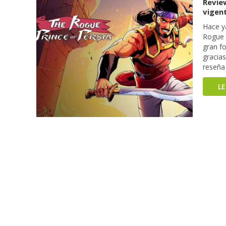
Revie
vigen
Hace y
Rogue P
gran fo
gracias
reseña 
L