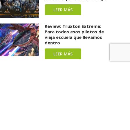
LEER MÁS
Review: Truxton Extreme:
Para todos esos pilotos de
vieja escuela que llevamos
dentro
LEER MÁS
Review: Splatoon Raiders:
Una carga repleta de tinta y
diversión ha llegado
LEER MÁS