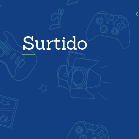
C
Surtido