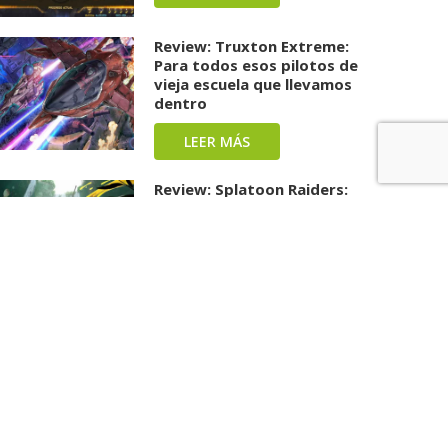
Review: Truxton Extreme:
Para todos esos pilotos de
vieja escuela que llevamos
dentro
LEER MÁS
Review: Splatoon Raiders:
Una carga repleta de tinta y
diversión ha llegado
LEER MÁS