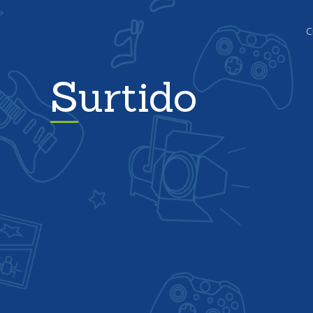
C
Surtido