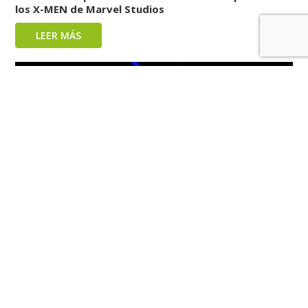
los X-MEN de Marvel Studios
LEER MÁS
Anastasiia Horbatsevych: La pequeña estrella de la
acrobacia aérea que conquista el mundo