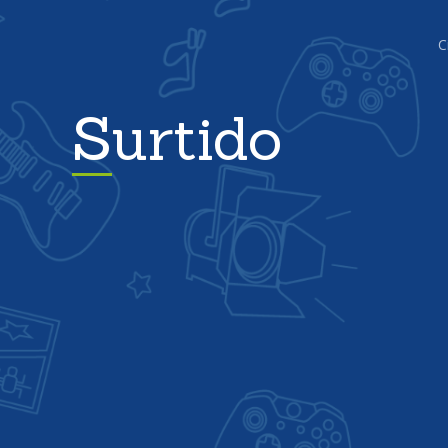
C
Surtido