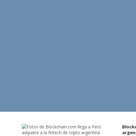
Blockc
argen