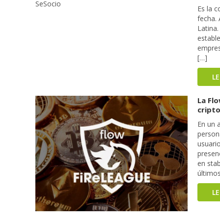
Es la 
fecha.
Latina
estable
empres
[…]
L
La Fl
cript
En un 
person
usuario
presen
en sta
últimos
L