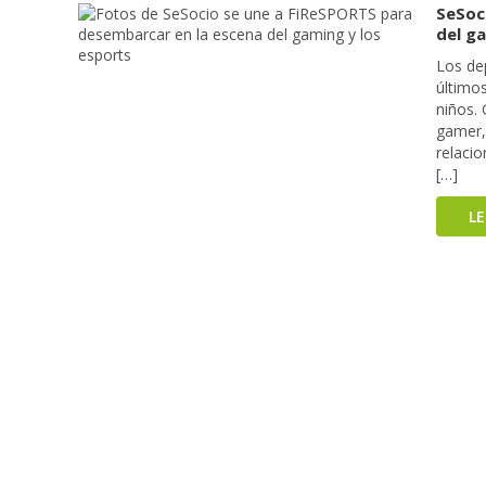
SeSoc
del g
Los de
último
niños.
gamer,
relaci
[…]
L