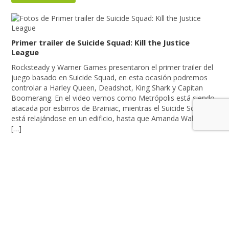
Primer trailer de Suicide Squad: Kill the Justice
League
Rocksteady y Warner Games presentaron el primer trailer del
juego basado en Suicide Squad, en esta ocasión podremos
controlar a Harley Queen, Deadshot, King Shark y Capitan
Boomerang. En el video vemos como Metrópolis está siendo
atacada por esbirros de Brainiac, mientras el Suicide Squad
está relajándose en un edificio, hasta que Amanda Waller les
[…]
LEER MÁS
Rocksteady Studios, Confirma el Juego de Suicide
Squad
A solo unos días de la esperada convención DC Fandome, la