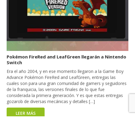
Pokémon FireRed and LeafGreen llegarán a Nintendo
Switch
Era el año 2004, y en ese momento llegaron a la Game Boy
Advance Pokémon FireRed and LeafGreen, entregas las
cuales son para una gran comunidad de gamers y seguidores
de la franquicia, las versiones finales de lo que fue
considerada la primera generación. Y es que estas entregas
gozarob de diversas mecánicas y detalles […]
LEER MÁS
a
«
1
2
3
4
5
...
10
...
»