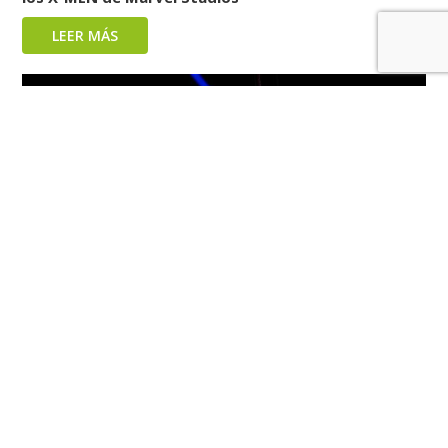
LEER MÁS
Anastasiia Horbatsevych: La pequeña estrella de la
acrobacia aérea que conquista el mundo