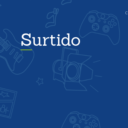
C
Surtido