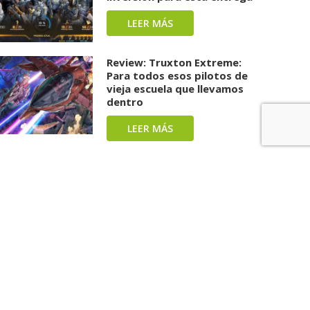
LEER MÁS
Review: Truxton Extreme:
Para todos esos pilotos de
vieja escuela que llevamos
dentro
LEER MÁS
Review: Splatoon Raiders:
Una carga repleta de tinta y
diversión ha llegado
LEER MÁS