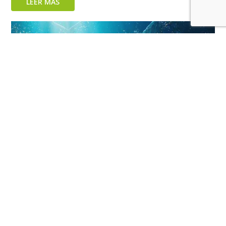
LEER MÁS
Las ventas en formato físico de Final Fantasy VII
Rebirth han sido del 48%
LEER MÁS