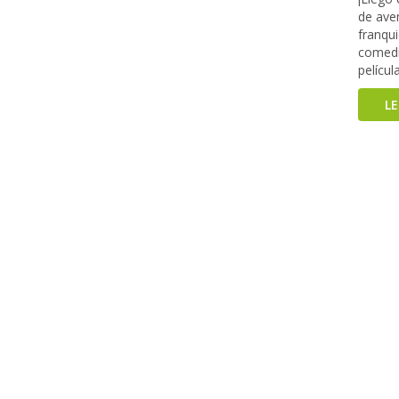
de aven
franqu
comedia
pelícu
L