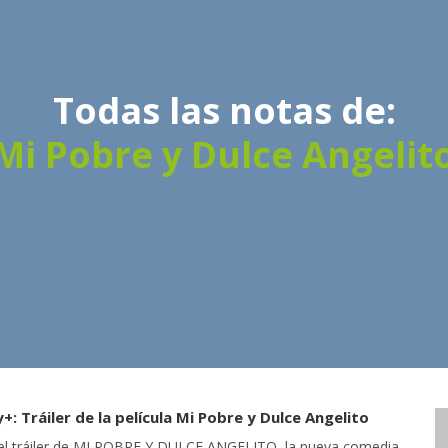
Todas las notas de:
Mi Pobre y Dulce Angelit
+: Tráiler de la película Mi Pobre y Dulce Angelito
 el tráiler de MI POBRE Y DULCE ANGELITO, la nueva comedia