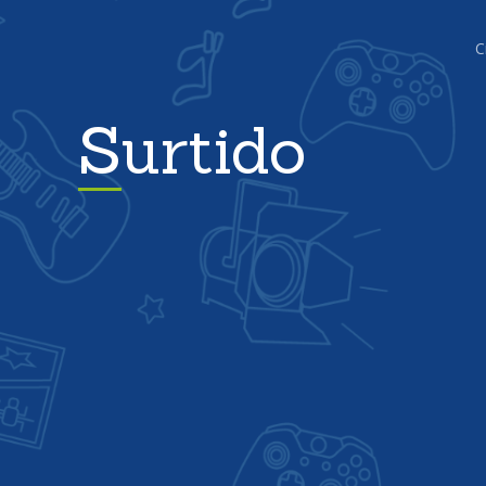
C
Surtido