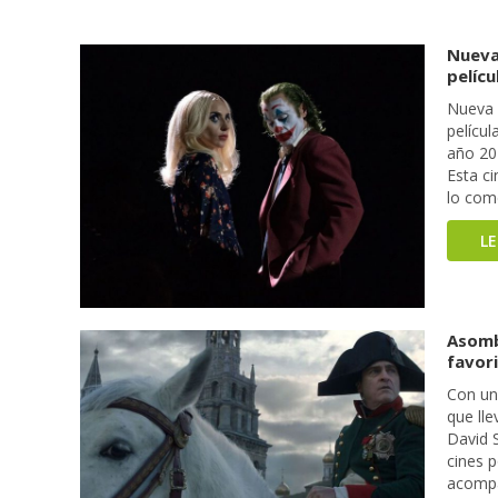
Nuevas
pelíc
Nueva i
películ
año 202
Esta c
lo com
L
Asomb
favor
Con un
que lle
David S
cines 
acompa