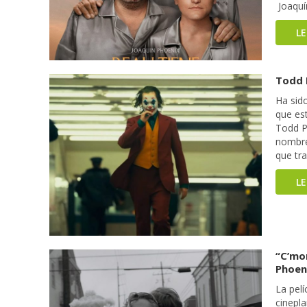
Joaquí
L
Todd P
Ha sido
que es
Todd Ph
nombre
que tr
L
“C’mo
Phoeni
La pelí
cinepl