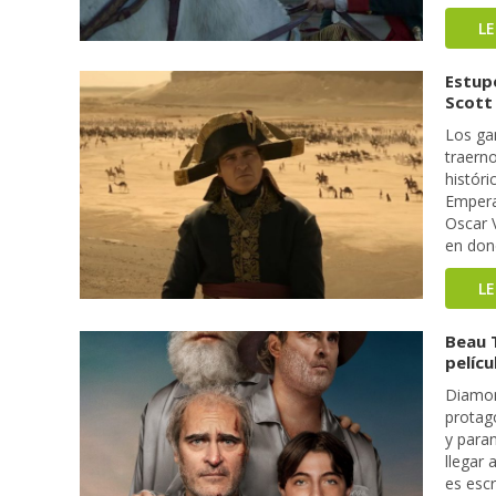
L
Estupe
Scott
Los ga
traern
históri
Emperat
Oscar 
en don
L
Beau 
pelíc
Diamon
protag
y paran
llegar 
es escr