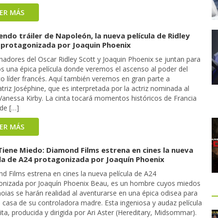
EER MÁS
ndo tráiler de Napoleón, la nueva película de Ridley
 protagonizada por Joaquin Phoenix
nadores del Oscar Ridley Scott y Joaquin Phoenix se juntan para
os una épica película donde veremos el ascenso al poder del
co líder francés. Aquí también veremos en gran parte a
riz Joséphine, que es interpretada por la actriz nominada al
Vanessa Kirby. La cinta tocará momentos históricos de Francia
de […]
EER MÁS
Tiene Miedo: Diamond Films estrena en cines la nueva
ula de A24 protagonizada por Joaquín Phoenix
d Films estrena en cines la nueva película de A24
onizada por Joaquín Phoenix Beau, es un hombre cuyos miedos
oias se harán realidad al aventurarse en una épica odisea para
a casa de su controladora madre. Esta ingeniosa y audaz película
ita, producida y dirigida por Ari Aster (Hereditary, Midsommar).