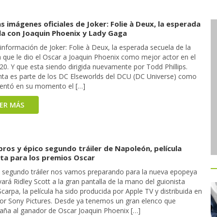
 imágenes oficiales de Joker: Folie à Deux, la esperada
ula con Joaquin Phoenix y Lady Gaga
nformación de Joker: Folie à Deux, la esperada secuela de la
a que le dio el Oscar a Joaquin Phoenix como mejor actor en el
0. Y que esta siendo dirigida nuevamente por Todd Phillips.
inta es parte de los DC Elseworlds del DCU (DC Universe) como
entó en su momento el […]
EER MÁS
ros y épico segundo tráiler de Napoleón, película
ita para los premios Oscar
 segundo tráiler nos vamos preparando para la nueva epopeya
vará Ridley Scott a la gran pantalla de la mano del guionista
carpa, la película ha sido producida por Apple TV y distribuida en
por Sony Pictures. Desde ya tenemos un gran elenco que
ña al ganador de Oscar Joaquin Phoenix […]