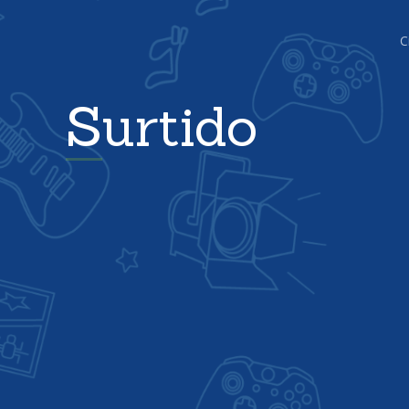
C
Surtido