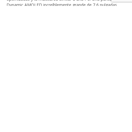
Dynamic AMOLED increíblemente grande de 7,6 pulgadas
abre […]
LEER MÁS
Samsung presenta los nuevos Galaxy Z Flip4 y Galaxy