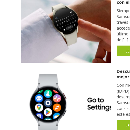
con e
Siempr
Samsung
través 
acceder
último
de […]
L
Descu
mejora
Con mo
(IDPD)
desemp
Samsun
consis
este e
L