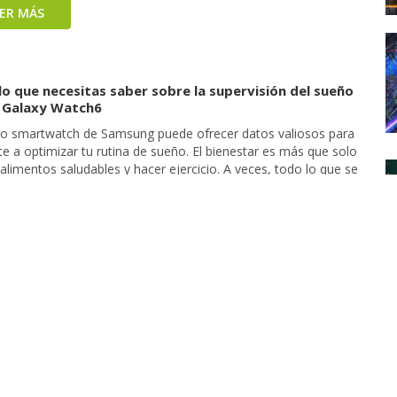
EER MÁS
o que necesitas saber sobre la supervisión del sueño
l Galaxy Watch6
vo smartwatch de Samsung puede ofrecer datos valiosos para
e a optimizar tu rutina de sueño. El bienestar es más que solo
limentos saludables y hacer ejercicio. A veces, todo lo que se
a para sentirse mejor es dormir bien por la noche. Por lo tanto,
n rastreador de sueño para asegurarse […]
EER MÁS
ng Galaxy Watch6 y Galaxy Watch6 Classic: Inspirando
or de ti mismo, de día y de noche
va serie Galaxy Watch6 proporciona una guía de salud
alizada, actualizaciones de diseño con propósito y una
encia móvil mejorada para un yo más informado y saludable.