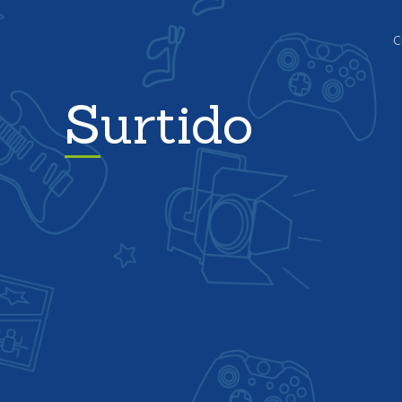
C
Surtido