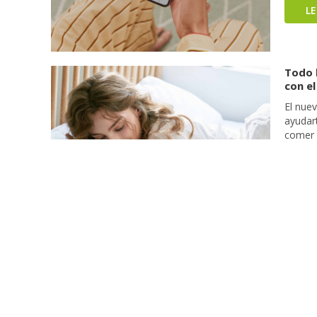
L
Todo l
con e
El nue
ayudart
comer a
necesit
usar u
L
Samsu
lo mej
La nue
person
experi