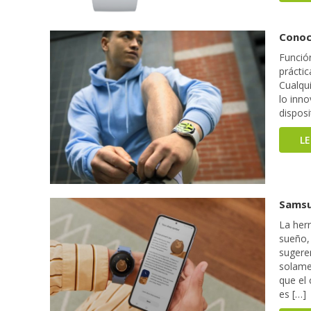
Conoc
Funció
práctic
Cualqu
lo inno
disposi
L
Samsu
La her
sueño,
sugere
solame
que el
es […]