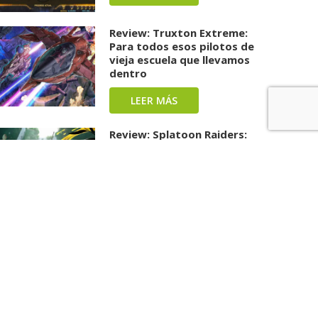
Review: Truxton Extreme:
Para todos esos pilotos de
vieja escuela que llevamos
dentro
LEER MÁS
Review: Splatoon Raiders:
Una carga repleta de tinta y
diversión ha llegado
LEER MÁS