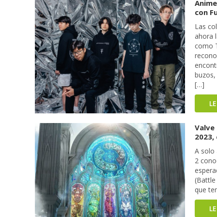
Anime
con F
Las co
ahora 
como T
recono
encont
buzos, 
[…]
L
Valve
2023,
A solo
2 cono
espera
(Battl
que te
L