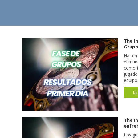
The In
Grupos
Ha ter
el mun
como fa
jugado
equipo
L
The In
enfre
Los gr