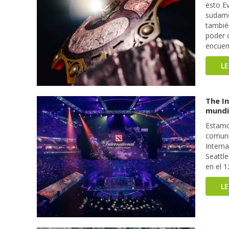
esto E
sudame
también
poder c
encuen
L
The In
mundi
Estamo
comuni
Interna
Seattle
en el 1
L