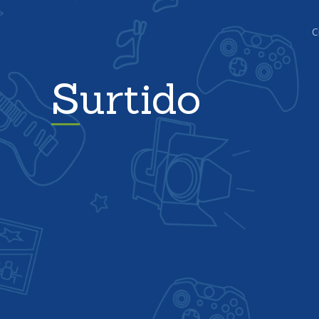
C
Surtido