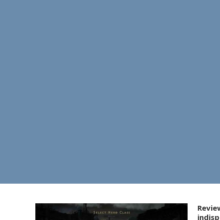
Revie
indis