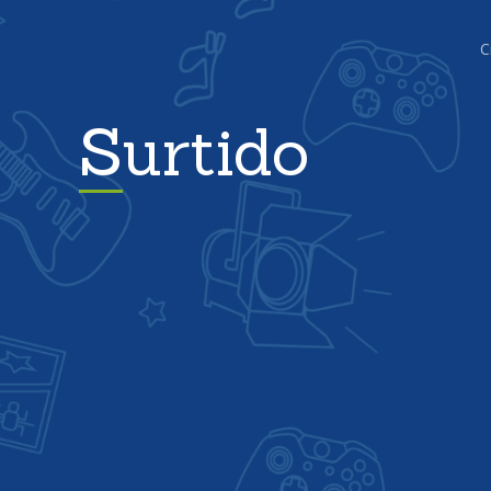
C
Surtido