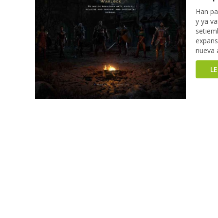
Han pa
y ya va
setiem
expans
nueva a
L