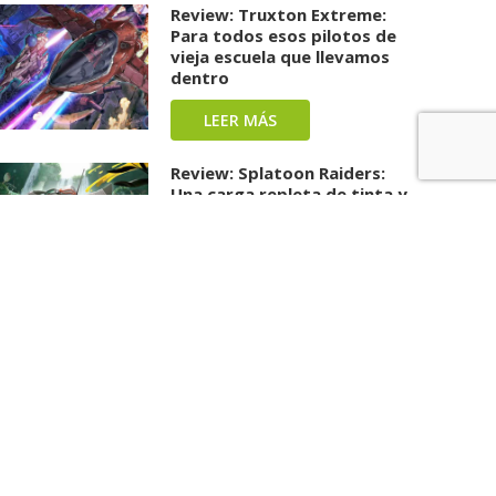
Review: Truxton Extreme:
Para todos esos pilotos de
vieja escuela que llevamos
dentro
LEER MÁS
Review: Splatoon Raiders:
Una carga repleta de tinta y
diversión ha llegado
LEER MÁS