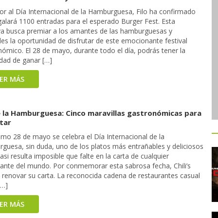
or al Día Internacional de la Hamburguesa, Filo ha confirmado
galará 1100 entradas para el esperado Burger Fest. Esta
tiva busca premiar a los amantes de las hamburguesas y
les la oportunidad de disfrutar de este emocionante festival
ómico. El 28 de mayo, durante todo el día, podrás tener la
idad de ganar […]
EER MÁS
e la Hamburguesa: Cinco maravillas gastronómicas para
tar
imo 28 de mayo se celebra el Día Internacional de la
guesa, sin duda, uno de los platos más entrañables y deliciosos
asi resulta imposible que falte en la carta de cualquier
rante del mundo. Por conmemorar esta sabrosa fecha, Chili’s
ó renovar su carta. La reconocida cadena de restaurantes casual
[…]
EER MÁS