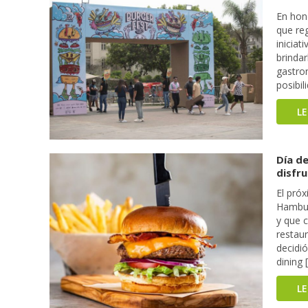
En hon
que re
inicia
brindar
gastron
posibil
L
Día d
disfru
El próx
Hambur
y que c
restau
decidi
dining 
L