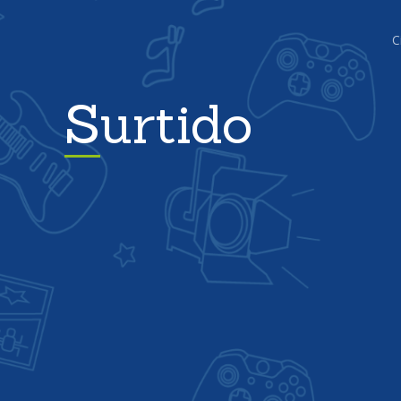
C
Surtido