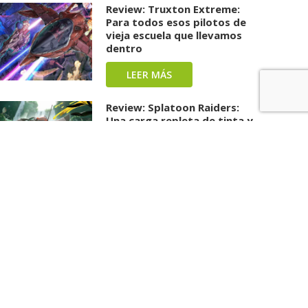
Review: Truxton Extreme:
Para todos esos pilotos de
vieja escuela que llevamos
dentro
LEER MÁS
Review: Splatoon Raiders:
Una carga repleta de tinta y
diversión ha llegado
LEER MÁS