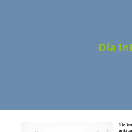
Día I
Dia In
entra