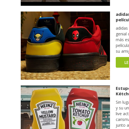
adidas
pelíc
adidas
genial
más es
pelícu
su ami
L
Estup
Kétch
Sin lu
y su un
live ac
carism
junto 