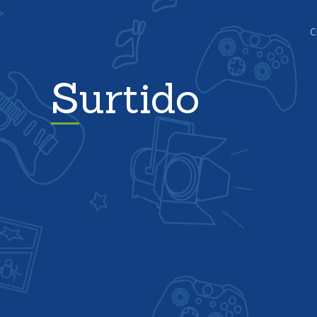
C
Surtido