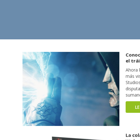
Conoc
el tr
Ahora l
más vi
Studio
disput
sumando
L
La co