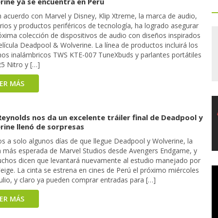
rine ya se encuentra en Perú
n acuerdo con Marvel y Disney, Klip Xtreme, la marca de audio,
ios y productos periféricos de tecnología, ha logrado asegurar
óxima colección de dispositivos de audio con diseños inspirados
elícula Deadpool & Wolverine. La línea de productos incluirá los
nos inalámbricos TWS KTE-007 TuneXbuds y parlantes portátiles
5 Nitro y […]
EER MÁS
eynolds nos da un excelente tráiler final de Deadpool y
rine llenó de sorpresas
s a solo algunos días de que llegue Deadpool y Wolverine, la
la más esperada de Marvel Studios desde Avengers Endgame, y
chos dicen que levantará nuevamente al estudio manejado por
eige. La cinta se estrena en cines de Perú el próximo miércoles
ulio, y claro ya pueden comprar entradas para […]
EER MÁS