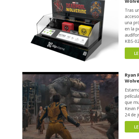
Wolve
Tras u
accesor
una pr
en la p
audífo
KBS-02
L
Ryan R
Wolve
Estamo
pelícu
que mu
Kevin F
24 de j
L