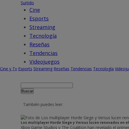
Surtido
Cine
Esports
Streaming
Tecnología
Reseñas
Tendencias
Videojuegos
Cine y Tv
Esports
Streaming
Reseñas
Tendencias
Tecnología
Videoj
Buscar
También puedes leer:
Los multiplayer Horde Siege y Versus lucen renovados en el
Xbox Game Studios y The Coalition han revelado el primer t