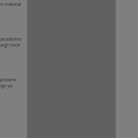
vo material
speradísimo
 juego hace
l próximo
uego ya