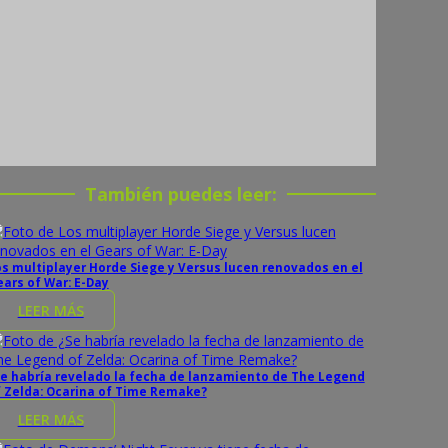
También puedes leer:
s multiplayer Horde Siege y Versus lucen renovados en el
ars of War: E-Day
LEER MÁS
e habría revelado la fecha de lanzamiento de The Legend
 Zelda: Ocarina of Time Remake?
LEER MÁS