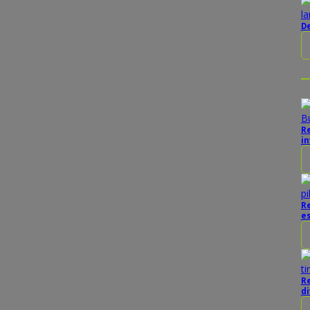
D
Re
in
Re
e
Re
di