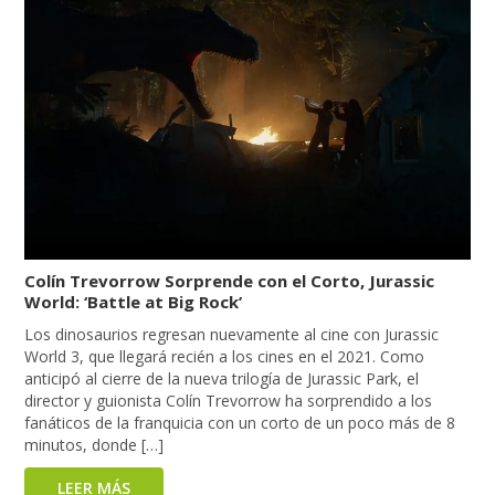
Colín Trevorrow Sorprende con el Corto, Jurassic
World: ‘Battle at Big Rock’
Los dinosaurios regresan nuevamente al cine con Jurassic
World 3, que llegará recién a los cines en el 2021. Como
anticipó al cierre de la nueva trilogía de Jurassic Park, el
director y guionista Colín Trevorrow ha sorprendido a los
fanáticos de la franquicia con un corto de un poco más de 8
minutos, donde […]
LEER MÁS